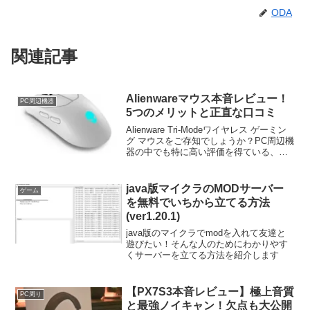
ODA
関連記事
Alienwareマウス本音レビュー！
PC周辺機器
5つのメリットと正直な口コミ
Alienware Tri-Modeワイヤレス ゲーミン
グ マウスをご存知でしょうか？PC周辺機
器の中でも特に高い評価を得ている、今
話題の製品なんです。 Dellのゲーミング
マウスとして高い評価を得ている製品と
いう特徴を持つこの製品、実際のところ
java版マイクラのMODサーバー
ゲーム
はどうなのでしょうか？ 本記事では、
を無料でいちから立てる方法
Alienware
(ver1.20.1)
java版のマイクラでmodを入れて友達と
遊びたい！そんな人のためにわかりやす
くサーバーを立てる方法を紹介します
【PX7S3本音レビュー】極上音質
PC周り
と最強ノイキャン！欠点も大公開