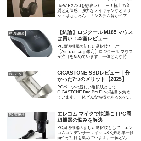
B&W PX7S3を徹底レビュー！極上の音
質と定位感、強力なノイキャンなどメリ
ットはもちろん、「システム音がイマイ
チ」「たまにBluetoothが切れる」といっ
た気になる欠点も正直に大公開。ハイエ
ンドヘッドホンの購入を迷っている方必
【結論】ロジクール M185 マウス
PC周辺機器
見です！
は買い！本音レビュー
PC周辺機器の新しい選択肢として、
【Amazon.co.jp限定】ロジクール マウス
が注目を集めています。一体どんな特徴
があるのでしょうか？ Logicool(ロジクー
ル)のワイヤレスマウスとして高い評価を
得ている製品という特徴を持つこの製
GIGASTONE SSDレビュー｜分
PCパーツ
品、実際のところはどうなのでしょう
かった7つのメリット【2025】
か？ 本記事では、【Ama
PCパーツの新しい選択肢として、
GIGASTONE Duo Pro Flipが注目を集め
ています。一体どんな特徴があるのでし
ょうか？ Gigastoneの外付けSSDとして
高い評価を得ている製品という特徴を持
つこの製品、実際のところはどうなので
エレコム マイクで快適に！PC周
PC周辺機器
しょうか？ 本記事では、GIGASTONE
辺機器の悩みを解決
Duo Pr
PC周辺機器の新しい選択肢として、エレ
コムコンデンサーマイク USB接続 単一指
向性が注目を集めています。一体どんな