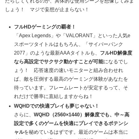
たらしてくれるのか、具体的な使用シーンを想像してみま
しょう！ マジで妄想が止まらない！
フルHDゲーミングの覇者！
「Apex Legends」や「VALORANT」といった人気e
スポーツタイトルはもちろん、「サイバーパンク
2077」のような最新AAAタイトルも、
フルHD解像度
なら高設定でサクサク動かすことが可能
になるでし
ょう！ 応答速度の速いモニターと組み合わせれ
ば、敵を圧倒する最高のゲーミング体験があなたを
待っています。フレームレートが安定するって、そ
れだけで勝率に直結しますからね！
WQHDでの快適プレイも夢じゃない！
さらに、
WQHD（2560×1440）解像度でも、中～高
設定で多くのゲームを快適にプレイできるポテンシ
ャル
を秘めているはずです。最近のゲームは本当に