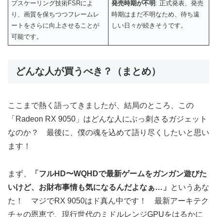
プスケーリング技術FSRによ
発売時期が不明
: 正式発表、発売
り、画質を保ちつつフレームレ
時期はまだ不明なため、待ち遠
ートをさらに向上させることが
しい日々が続きそうです。
可能です。
どんな人が買うべき？（まとめ）
ここまで熱く語ってきましたが、結局のところ、この
「Radeon RX 9050」はどんな人にぶっ刺さるガジェット
なのか？ 最後に、僕の魂を込めて語り尽くしたいと思い
ます！
まず、
「フルHD〜WQHDで最新ゲームをガンガン遊びた
いけど、お財布事情も気になるんだよなぁ…」
というあな
た！ マジでRX 9050はド真ん中です！ 最新アーキテク
チャの恩恵で、現行世代のミドルレンジGPUをはるかに