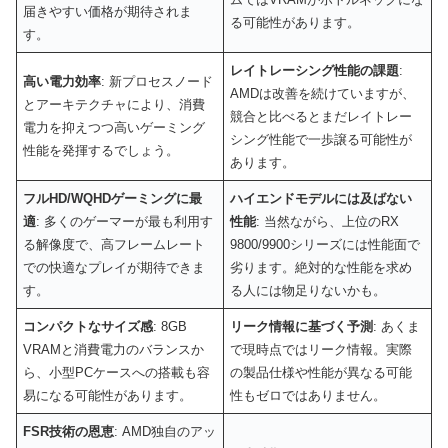
届きやすい価格が期待されま
る可能性があります。
す。
レイトレーシング性能の課題
:
高い電力効率
: 新プロセスノード
AMDは改善を続けていますが、
とアーキテクチャにより、消費
競合と比べるとまだレイトレー
電力を抑えつつ高いゲーミング
シング性能で一歩譲る可能性が
性能を発揮するでしょう。
あります。
フルHD/WQHDゲーミングに最
ハイエンドモデルには及ばない
適
: 多くのゲーマーが最も利用す
性能
: 当然ながら、上位のRX
る解像度で、高フレームレート
9800/9900シリーズには性能面で
での快適なプレイが期待できま
劣ります。絶対的な性能を求め
す。
る人には物足りないかも。
コンパクトなサイズ感
: 8GB
リーク情報に基づく予測
: あくま
VRAMと消費電力のバランスか
で現時点ではリーク情報。実際
ら、小型PCケースへの搭載も容
の製品仕様や性能が異なる可能
易になる可能性があります。
性もゼロではありません。
FSR技術の恩恵
: AMD独自のアッ