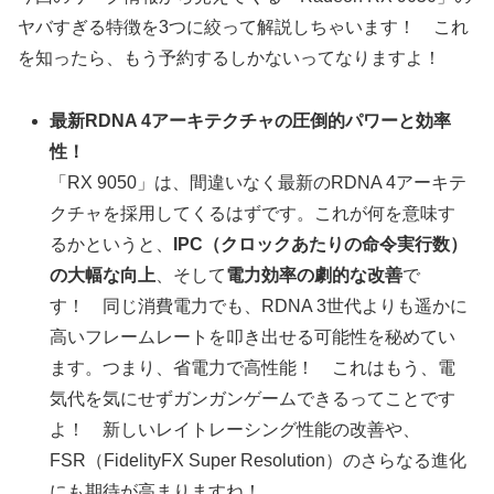
ヤバすぎる特徴を3つに絞って解説しちゃいます！ これ
を知ったら、もう予約するしかないってなりますよ！
最新RDNA 4アーキテクチャの圧倒的パワーと効率
性！
「RX 9050」は、間違いなく最新のRDNA 4アーキテ
クチャを採用してくるはずです。これが何を意味す
るかというと、
IPC（クロックあたりの命令実行数）
の大幅な向上
、そして
電力効率の劇的な改善
で
す！ 同じ消費電力でも、RDNA 3世代よりも遥かに
高いフレームレートを叩き出せる可能性を秘めてい
ます。つまり、省電力で高性能！ これはもう、電
気代を気にせずガンガンゲームできるってことです
よ！ 新しいレイトレーシング性能の改善や、
FSR（FidelityFX Super Resolution）のさらなる進化
にも期待が高まりますね！