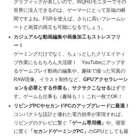
グラフィックが美しいので、WQHDモニターでその
世界に没入できるのは、ゲーマーにとって至福の瞬
間ですよね。FSRを使えば、さらに高いフレームレ
ートと画質の両立も可能になるでしょう。
カジュアルな動画編集や画像加工もストレスフリ
ー！
ゲーミングだけでなく、ちょっとしたクリエイティ
ブ作業にももちろん大活躍！ YouTubeにアップす
るゲームプレイ動画の編集や、趣味で撮った写真の
RAW現像、イラスト制作など、
GPUアクセラレーシ
ョンを必要とする作業も、サクサクこなせる
はずで
す。ゲームも仕事も（趣味も！）これ一枚でOK！
リビングPCやセカンドPCのアップグレードに最適！
コンパクトな設計と優れた電力効率が実現すれば、
リビングのテレビに繋ぐ
「ゲーム専用機」
や、寝室
に置く
「セカンドゲーミングPC」
のGPUとしても最