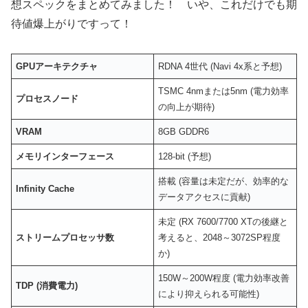
想スペックをまとめてみました！ いや、これだけでも期
待値爆上がりですって！
GPUアーキテクチャ
RDNA 4世代 (Navi 4x系と予想)
TSMC 4nmまたは5nm (電力効率
プロセスノード
の向上が期待)
VRAM
8GB GDDR6
メモリインターフェース
128-bit (予想)
搭載 (容量は未定だが、効率的な
Infinity Cache
データアクセスに貢献)
未定 (RX 7600/7700 XTの後継と
ストリームプロセッサ数
考えると、2048～3072SP程度
か)
150W～200W程度 (電力効率改善
TDP (消費電力)
により抑えられる可能性)