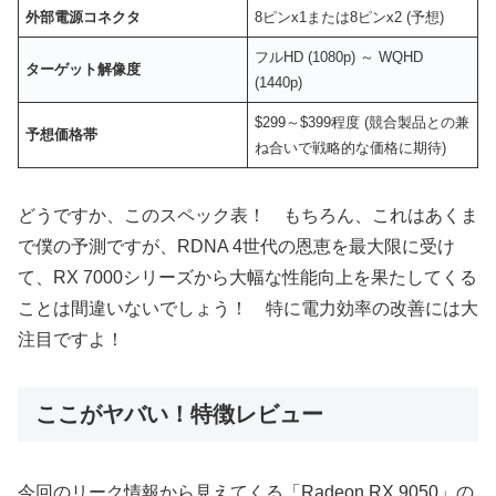
外部電源コネクタ
8ピンx1または8ピンx2 (予想)
フルHD (1080p) ～ WQHD
ターゲット解像度
(1440p)
$299～$399程度 (競合製品との兼
予想価格帯
ね合いで戦略的な価格に期待)
どうですか、このスペック表！ もちろん、これはあくま
で僕の予測ですが、RDNA 4世代の恩恵を最大限に受け
て、RX 7000シリーズから大幅な性能向上を果たしてくる
ことは間違いないでしょう！ 特に電力効率の改善には大
注目ですよ！
ここがヤバい！特徴レビュー
今回のリーク情報から見えてくる「Radeon RX 9050」の