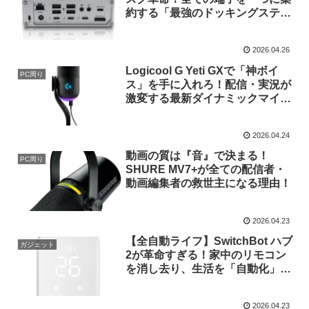
約する「最強のドッキングステー
ション」が凄すぎる！
2026.04.26
Logicool G Yeti GXで「神ボイ
PC周り
ス」を手に入れろ！配信・実況が
激変する最新ダイナミックマイ
ク！
2026.04.24
動画の質は『音』で決まる！
PC周り
SHURE MV7+が全ての配信者・
動画編集者の救世主になる理由！
2026.04.23
【全自動ライフ】SwitchBot ハブ
ガジェット
2が革命すぎる！家中のリモコン
を消し去り、生活を「自動化」す
る魔法の箱をレビュー！
2026.04.23