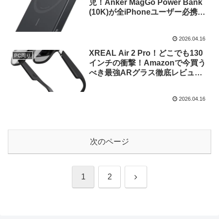
児！Anker MagGo Power Bank
(10K)が全iPhoneユーザー必携な
理由！
2026.04.16
XREAL Air 2 Pro！どこでも130
PC周り
インチの衝撃！Amazonで今買う
べき最強ARグラス徹底レビュ
ー！
2026.04.16
次のページ
次
1
2
へ