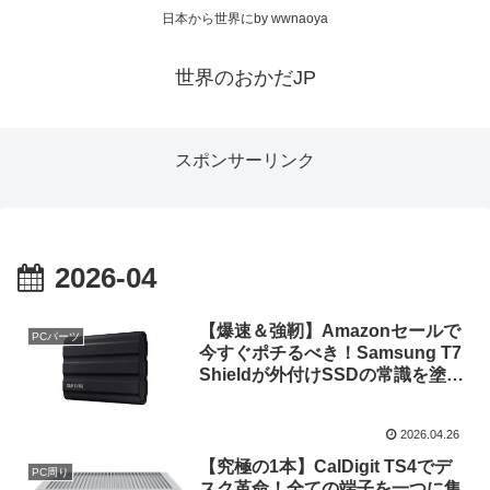
日本から世界にby wwnaoya
世界のおかだJP
スポンサーリンク
2026-04
【爆速＆強靭】Amazonセールで
PCパーツ
今すぐポチるべき！Samsung T7
Shieldが外付けSSDの常識を塗り
替える！
2026.04.26
【究極の1本】CalDigit TS4でデ
PC周り
スク革命！全ての端子を一つに集