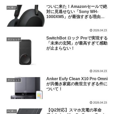
ついに来た！Amazonセールで絶
PC周り
対に見逃せない「Sony WH-
1000XM5」が最強すぎる理由を
徹底解説！
2026.04.23
SwitchBot ロック Proで実現する
ガジェット
「未来の玄関」が最高すぎて感動
が止まらない！
2026.04.23
Anker Eufy Clean X10 Pro Omni
ガジェット
が共働き家庭の救世主すぎる件に
ついて！
2026.04.23
【Qi2対応】スマホ充電の革命
PC周り