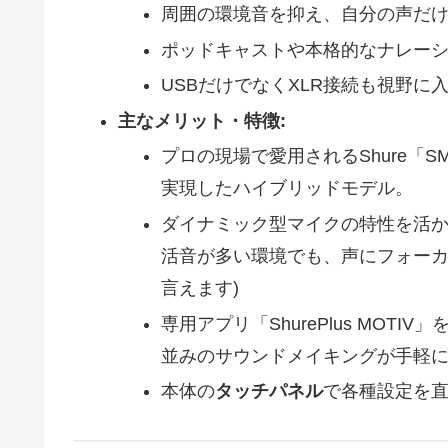
周囲の環境音を抑え、自分の声だ
ポッドキャストや本格的なナレー
USBだけでなくXLR接続も視野に
主なメリット・特徴:
プロの現場で愛用されるShure「S
実現したハイブリッドモデル。
ダイナミック型マイクの特性を活
活音が多い環境でも、声にフォーカ
言えます)
専用アプリ「ShurePlus MO
並みのサウンドメイキングが手軽
本体の
タッチパネル
で各種設定を