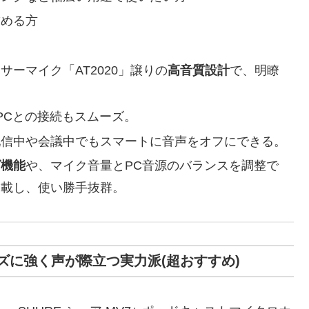
求める方
ーマイク「AT2020」譲りの
高音質設計
で、明瞭
し、PCとの接続もスムーズ。
配信中や会議中でもスマートに音声をオフにできる。
グ機能
や、マイク音量とPC音源のバランスを調整で
搭載し、使い勝手抜群。
！ノイズに強く声が際立つ実力派(超おすすめ)